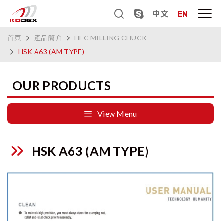
中文
EN
首頁
產品簡介
HEC MILLING CHUCK
HSK A63 (AM TYPE)
OUR PRODUCTS
View Menu
HSK A63 (AM TYPE)